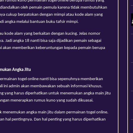
n rumus kuno permainan togel online berupa rumus yang
ni diandalkan oleh pemain pemula karena tidak membutuhkan
nya cukup berpatokan dengan mimpi atau kode alam yang
 angka melalui bantuan buku tafsir mimpi.
u kode alam yang berkaitan dengan kucing. Jelas nomor
a. Jadi angka 18 nanti bisa saja dijadikan pemain sebagai
ini akan memberikan keberuntungan kepada pemain berupa
mukan Angka Jitu
rmainan togel online nanti bisa sepenuhnya memberikan
kali ini admin akan membawakan sebuah informasi khusus.
ing yang harus diperhatikan untuk menemukan angka main jitu
rangan menerapkan rumus kuno yang sudah dikuasai.
uk menemukan angka main jitu dalam permainan togel online.
n hal pentingnya. Dan hal penting yang harus diperhatikan