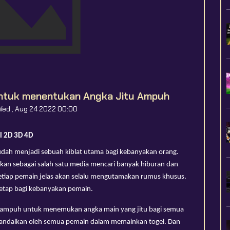
ntuk menentukan Angka Jitu Ampuh
ed , Aug 24 2022 00:00
l 2D 3D 4D
sudah menjadi sebuah kiblat utama bagi kebanyakan orang.
tkan sebagai salah satu media mencari banyak hiburan dan
tiap pemain jelas akan selalu mengutamakan rumus khusus.
tetap bagi kebanyakan pemain.
t ampuh untuk menemukan angka main yang jitu bagi semua
 diandalkan oleh semua pemain dalam memainkan togel. Dan