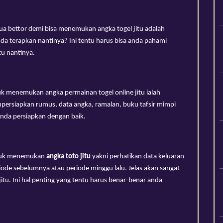
mua bettor demi bisa menemukan angka togel jitu adalah
da terapkan nantinya? Ini tentu harus bisa anda pahami
tu nantinya.
tuk menemukan angka permainan togel online jitu ialah
persiapkan rumus, data angka, ramalan, buku tafsir mimpi
 anda persiapkan dengan baik.
untuk menemukan
angka toto jitu
yakni perhatikan data keluaran
iode sebelumnya atau periode minggu lalu. Jelas akan sangat
u. Ini hal penting yang tentu harus benar-benar anda