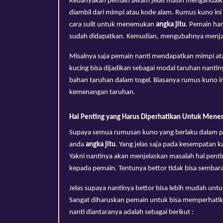
Kebanyakan pemain awam jelas masih mengandalka
diambil dari mimpi atau kode alam. Rumus kuno i
cara sulit untuk menemukan
angka jitu
. Pemain ha
sudah didapatkan. Kemudian, mengubahnya menjadi
Misalnya saja pemain nanti mendapatkan mimpi ata
kucing bisa dijadikan sebagai modal taruhan nantiny
bahan taruhan dalam togel. Biasanya rumus kuno 
kemenangan taruhan.
Hal Penting yang Harus Diperhatikan Untuk Mene
Supaya semua rumusan kuno yang berlaku dalam pe
anda
angka jitu
. Yang jelas saja pada kesempatan 
Yakni nantinya akan menjelaskan masalah hal pent
kepada pemain. Tentunya bettor tidak bisa semba
Jelas supaya nantinya bettor bisa lebih mudah unt
Sangat diharuskan pemain untuk bisa memperhatika
nanti diantaranya adalah sebagai berikut :