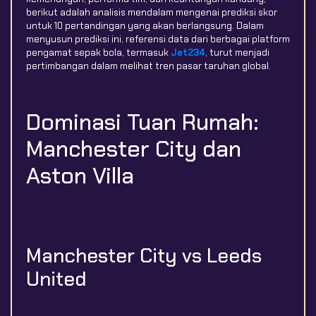
berikut adalah analisis mendalam mengenai prediksi skor
untuk 10 pertandingan yang akan berlangsung. Dalam
menyusun prediksi ini, referensi data dari berbagai platform
pengamat sepak bola, termasuk
Jet234
, turut menjadi
pertimbangan dalam melihat tren pasar taruhan global.
Dominasi Tuan Rumah:
Manchester City dan
Aston Villa
Manchester City vs Leeds
United