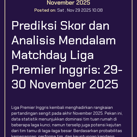
November 2025
Posted on:
Sat , Nov 29 2025 10:08
Prediksi Skor dan
Analisis Mendalam
Matchday Liga
Premier Inggris: 29-
30 November 2025
Liga Premier Inggris kembali menghadirkan rangkaian
pertandingan sengit pada akhir November 2025. Pekan ini,
data statistik menunjukkan dominasi tim tuan rumah di
beberapa laga kunci, namun terselip juga potensi kejutan
dari tim tamu di laga-laga besar. Berdasarkan probabilitas
kemenangan, performa tim, dan keuntungan kandang,