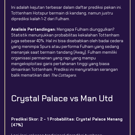
Ini adalah kejutan terbesar dalam daftar prediksi pekan ini.
Tottenham Hotspur bermain di kandang, namun justru
diprediksi kalah 1-2 dari Fulham.
Analisis Pertandingan:
Mengapa Fulham diunggulkan?
Statistik menunjukkan probabilitas kekalahan Tottenham
juga sebesar 40%. Hal ini bisa disebabkan oleh badai cedera
yang menimpa Spurs atau performa Fulham yang sedang
menanjak saat bermain tandang (Away). Fulham memiliki
organisasi permainan yang rapi yang mampu
mengeksploitasi garis pertahanan tinggi yang biasa
dimainkan Tottenham. Prediksi ini menyiratkan serangan
balik mematikan dari
The Cottagers
.
Crystal Palace vs Man Utd
Prediksi Skor: 2 - 1
Probabilitas: Crystal Palace Menang
(47%)