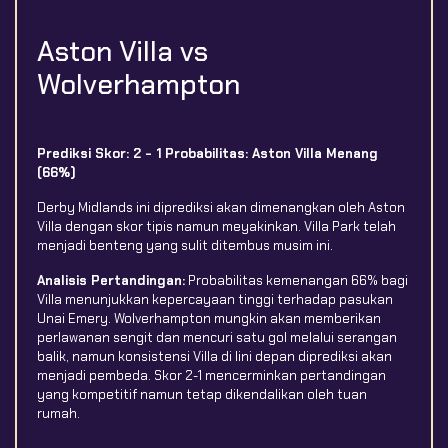
Aston Villa vs
Wolverhampton
Prediksi Skor: 2 - 1
Probabilitas: Aston Villa Menang
(66%)
Derby Midlands ini diprediksi akan dimenangkan oleh Aston
Villa dengan skor tipis namun meyakinkan. Villa Park telah
menjadi benteng yang sulit ditembus musim ini.
Analisis Pertandingan:
Probabilitas kemenangan 66% bagi
Villa menunjukkan kepercayaan tinggi terhadap pasukan
Unai Emery. Wolverhampton mungkin akan memberikan
perlawanan sengit dan mencuri satu gol melalui serangan
balik, namun konsistensi Villa di lini depan diprediksi akan
menjadi pembeda. Skor 2-1 mencerminkan pertandingan
yang kompetitif namun tetap dikendalikan oleh tuan
rumah.