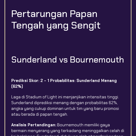
Pertarungan Papan
Tengah yang Sengit
Sunderland vs Bournemouth
Prediksi Skor: 2 - 1
Probabilitas: Sunderland Menang
(62%)
Laga di Stadium of Light ini menjanjikan intensitas tinggi.
Sunderland diprediksi menang dengan probabilitas 62%,
angka yang cukup dominan untuk tim yang baru promosi
atau berada di papan tengah.
Analisis Pertandingan:
Bournemouth memiliki gaya
bermain menyerang yang terkadang meninggalkan celah di