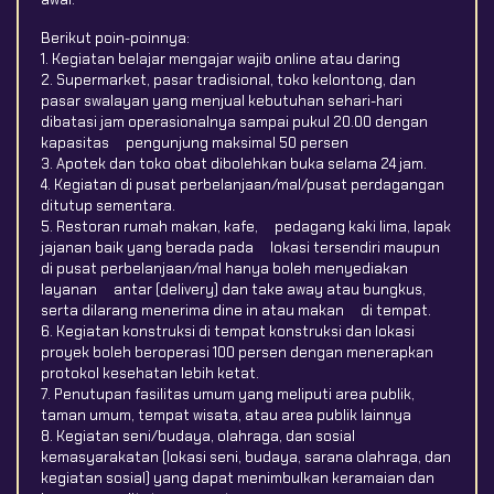
Berikut poin-poinnya:
1. Kegiatan belajar mengajar wajib online atau daring
2. Supermarket, pasar tradisional, toko kelontong, dan
pasar swalayan yang menjual kebutuhan sehari-hari
dibatasi jam operasionalnya sampai pukul 20.00 dengan
kapasitas pengunjung maksimal 50 persen
3. Apotek dan toko obat dibolehkan buka selama 24 jam.
4. Kegiatan di pusat perbelanjaan/mal/pusat perdagangan
ditutup sementara.
5. Restoran rumah makan, kafe, pedagang kaki lima, lapak
jajanan baik yang berada pada lokasi tersendiri maupun
di pusat perbelanjaan/mal hanya boleh menyediakan
layanan antar (delivery) dan take away atau bungkus,
serta dilarang menerima dine in atau makan di tempat.
6. Kegiatan konstruksi di tempat konstruksi dan lokasi
proyek boleh beroperasi 100 persen dengan menerapkan
protokol kesehatan lebih ketat.
7. Penutupan fasilitas umum yang meliputi area publik,
taman umum, tempat wisata, atau area publik lainnya
8. Kegiatan seni/budaya, olahraga, dan sosial
kemasyarakatan (lokasi seni, budaya, sarana olahraga, dan
kegiatan sosial) yang dapat menimbulkan keramaian dan