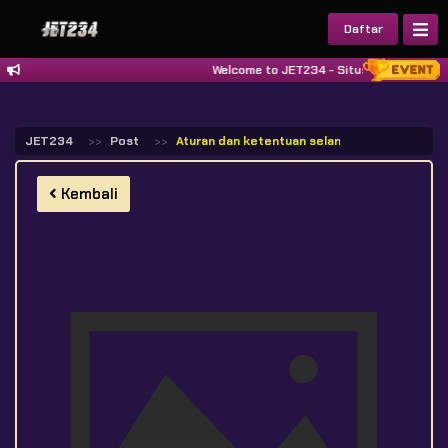
Daftar
Welcome to JET234 - Situs MPO Slot, Kasin
JET234
Post
Aturan dan ketentuan selama masa ppkm darur
Kembali