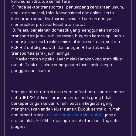
kerumunan ditutup sementara
9. Pada sektor transportasi, penumpang kendaraan umum,
angkutan massal, taksi konvensional dan online, serta
kendaraan sewa dibatasi maksimal 70 persen dengan
menerapkan protokol kesehatan ketat.
10. Pelaku perjalanan domestik yang menggunakan moda
transportasi jarak jauh (pesawat, bus, dan kereta api) harus
menunjukkan kartu vaksin minimal dosis pertama, serta tes
PCR H-2 untuk pesawat, dan antigen H-1 untuk moda
transportasi jarak jauh lainnya.
11. Masker tetap dipakai saat melaksanakan kegiatan diluar
rumah. Tidak diizinkan penggunaan face shield tanpa
penggunaan masker.
Semoga info aturan di atas bermanfaat untuk para member
setia JET234. Admin sarankan untuk anda yang tidak
berkepentingan keluar rumah, batasin kegiatan yang
mengharuskan anda keluar rumah. Duduk santai di rumah
dan nikmatin saja
ratusan permainan slot online
yang di
sajikan oleh JET234. Tetap jaga kesehatan dan stay safe
players !