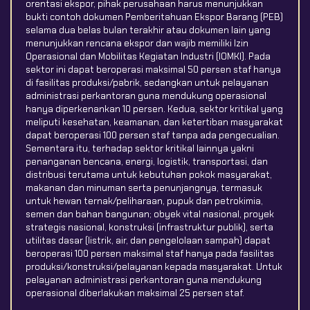
orentasi ekspor, pihak perusahaan harus menunjukkan
bukti contoh dokumen Pemberitahuan Ekspor Barang (PEB)
selama dua belas bulan terakhir atau dokumen lain yang
menunjukkan rencana ekspor dan wajib memiliki Izin
Operasional dan Mobilitas Kegiatan Industri (IOMKI). Pada
sektor ini dapat beroperasi maksimal 50 persen staf hanya
di fasilitas produksi/pabrik, sedangkan untuk pelayanan
administrasi perkantoran guna mendukung operasional
hanya diperkenankan 10 persen. Kedua, sektor kritikal yang
meliputi kesehatan, keamanan, dan ketertiban masyarakat
dapat beroperasi 100 persen staf tanpa ada pengecualian.
Sementara itu, terhadap sektor kritikal lainnya yakni
penanganan bencana, energi, logistik, transportasi, dan
distribusi terutama untuk kebutuhan pokok masyarakat,
makanan dan minuman serta penunjangnya, termasuk
untuk hewan ternak/peliharaan, pupuk dan petrokimia,
semen dan bahan bangunan; obyek vital nasional, proyek
strategis nasional, konstruksi (infrastruktur publik), serta
utilitas dasar (listrik, air, dan pengelolaan sampah) dapat
beroperasi 100 persen maksimal staf hanya pada fasilitas
produksi/konstruksi/pelayanan kepada masyarakat. Untuk
pelayanan administrasi perkantoran guna mendukung
operasional diberlakukan maksimal 25 persen staf.