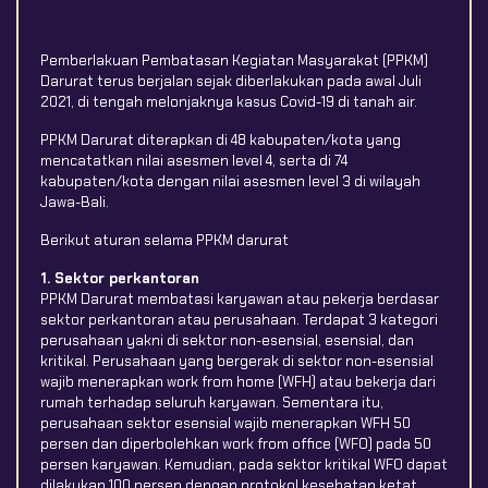
Pemberlakuan Pembatasan Kegiatan Masyarakat (PPKM)
Darurat terus berjalan sejak diberlakukan pada awal Juli
2021, di tengah melonjaknya kasus Covid-19 di tanah air.
PPKM Darurat diterapkan di 48 kabupaten/kota yang
mencatatkan nilai asesmen level 4, serta di 74
kabupaten/kota dengan nilai asesmen level 3 di wilayah
Jawa-Bali.
Berikut aturan selama PPKM darurat
1. Sektor perkantoran
PPKM Darurat membatasi karyawan atau pekerja berdasar
sektor perkantoran atau perusahaan. Terdapat 3 kategori
perusahaan yakni di sektor non-esensial, esensial, dan
kritikal. Perusahaan yang bergerak di sektor non-esensial
wajib menerapkan work from home (WFH) atau bekerja dari
rumah terhadap seluruh karyawan. Sementara itu,
perusahaan sektor esensial wajib menerapkan WFH 50
persen dan diperbolehkan work from office (WFO) pada 50
persen karyawan. Kemudian, pada sektor kritikal WFO dapat
dilakukan 100 persen dengan protokol kesehatan ketat.