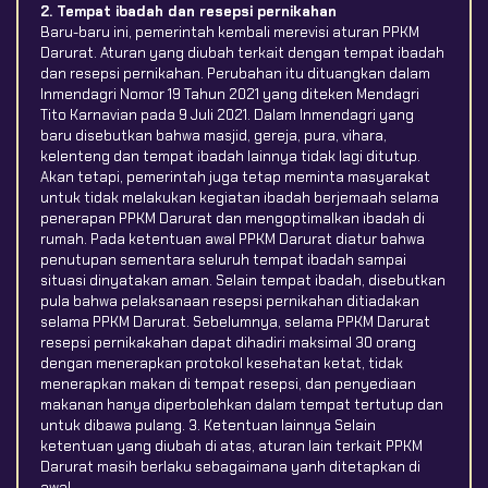
2. Tempat ibadah dan resepsi pernikahan
Baru-baru ini, pemerintah kembali merevisi aturan PPKM
Darurat. Aturan yang diubah terkait dengan tempat ibadah
dan resepsi pernikahan. Perubahan itu dituangkan dalam
Inmendagri Nomor 19 Tahun 2021 yang diteken Mendagri
Tito Karnavian pada 9 Juli 2021. Dalam Inmendagri yang
baru disebutkan bahwa masjid, gereja, pura, vihara,
kelenteng dan tempat ibadah lainnya tidak lagi ditutup.
Akan tetapi, pemerintah juga tetap meminta masyarakat
untuk tidak melakukan kegiatan ibadah berjemaah selama
penerapan PPKM Darurat dan mengoptimalkan ibadah di
rumah. Pada ketentuan awal PPKM Darurat diatur bahwa
penutupan sementara seluruh tempat ibadah sampai
situasi dinyatakan aman. Selain tempat ibadah, disebutkan
pula bahwa pelaksanaan resepsi pernikahan ditiadakan
selama PPKM Darurat. Sebelumnya, selama PPKM Darurat
resepsi pernikakahan dapat dihadiri maksimal 30 orang
dengan menerapkan protokol kesehatan ketat, tidak
menerapkan makan di tempat resepsi, dan penyediaan
makanan hanya diperbolehkan dalam tempat tertutup dan
untuk dibawa pulang. 3. Ketentuan lainnya Selain
ketentuan yang diubah di atas, aturan lain terkait PPKM
Darurat masih berlaku sebagaimana yanh ditetapkan di
awal.